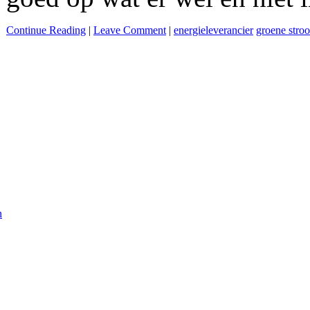
Continue Reading
|
Leave Comment
|
energieleverancier
groene stro
n