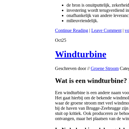
de bron is onuitputtelijk, zekerhei
investering wordt terugverdiend in 
onafhankelijk van andere leveranci
milieuvriendelijk.
Continue Reading
|
Leave Comment
|
vo
Oct
25
Windturbine
Geschreven door //
Groene Stroom
Cate
Wat is een windturbine?
Een windturbine is een andere naam voor
Het gaat hierbij om de bekende windmole
waar de groene stroom met veel windmole
bij de haven van Brugge-Zeebrugge zijn 
stuit op kritiek. Ook produceren ze beho
ontvangen, maar het plaatsen van de win