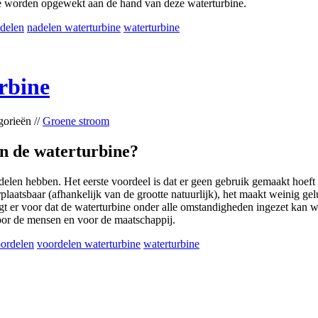
ie worden opgewekt aan de hand van deze waterturbine.
delen
nadelen waterturbine
waterturbine
rbine
gorieën //
Groene stroom
an de waterturbine?
elen hebben. Het eerste voordeel is dat er geen gebruik gemaakt hoeft t
plaatsbaar (afhankelijk van de grootte natuurlijk), het maakt weinig ge
zorgt er voor dat de waterturbine onder alle omstandigheden ingezet ka
voor de mensen en voor de maatschappij.
ordelen
voordelen waterturbine
waterturbine