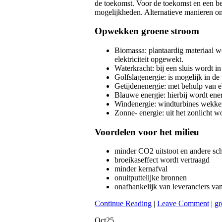
de toekomst. Voor de toekomst en een bet
mogelijkheden. Alternatieve manieren om
Opwekken groene stroom
Biomassa: plantaardig materiaal wo
elektriciteit opgewekt.
Waterkracht: bij een sluis wordt in
Golfslagenergie: is mogelijk in de
Getijdenenergie: met behulp van 
Blauwe energie: hierbij wordt ener
Windenergie: windturbines wekken
Zonne- energie: uit het zonlicht wo
Voordelen voor het milieu
minder CO2 uitstoot en andere sch
broeikaseffect wordt vertraagd
minder kernafval
onuitputtelijke bronnen
onafhankelijk van leveranciers van
Continue Reading
|
Leave Comment
|
gr
Oct
25