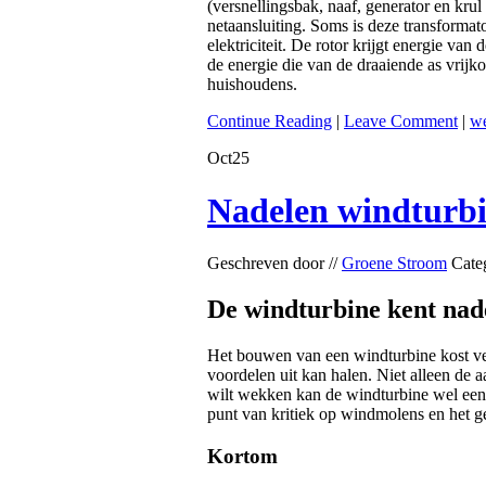
(versnellingsbak, naaf, generator en krul
netaansluiting. Soms is deze transformat
elektriciteit. De rotor krijgt energie va
de energie die van de draaiende as vrijk
huishoudens.
Continue Reading
|
Leave Comment
|
we
Oct
25
Nadelen windturb
Geschreven door //
Groene Stroom
Cate
De windturbine kent nade
Het bouwen van een windturbine kost vee
voordelen uit kan halen. Niet alleen de a
wilt wekken kan de windturbine wel een o
punt van kritiek op windmolens en het ge
Kortom