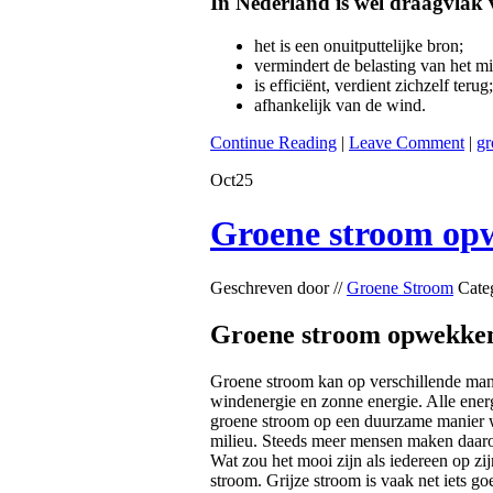
In Nederland is wel draagvlak
het is een onuitputtelijke bron;
vermindert de belasting van het mi
is efficiënt, verdient zichzelf terug;
afhankelijk van de wind.
Continue Reading
|
Leave Comment
|
gr
Oct
25
Groene stroom op
Geschreven door //
Groene Stroom
Cate
Groene stroom opwekken 
Groene stroom kan op verschillende man
windenergie en zonne energie. Alle ener
groene stroom op een duurzame manier wo
milieu. Steeds meer mensen maken daaro
Wat zou het mooi zijn als iedereen op z
stroom. Grijze stroom is vaak net iets go