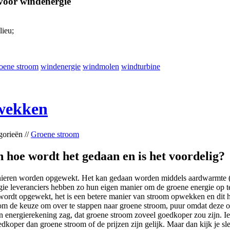
 voor windenergie
lieu;
oene stroom
windenergie
windmolen
windturbine
wekken
gorieën //
Groene stroom
hoe wordt het gedaan en is het voordelig?
ieren worden opgewekt. Het kan gedaan worden middels aardwarmte (z
gie leveranciers hebben zo hun eigen manier om de groene energie op te
rdt opgewekt, het is een betere manier van stroom opwekken en dit hee
m de keuze om over te stappen naar groene stroom, puur omdat deze 
ijn energierekening zag, dat groene stroom zoveel goedkoper zou zijn. 
edkoper dan groene stroom of de prijzen zijn gelijk. Maar dan kijk je sle