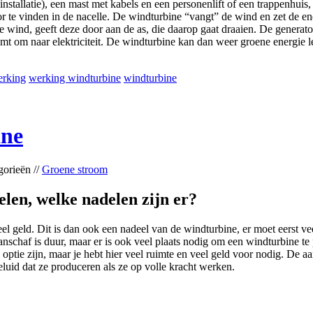
 installatie), een mast met kabels en een personenlift of een trappenhu
or te vinden in de nacelle. De windturbine “vangt” de wind en zet de e
n de wind, geeft deze door aan de as, die daarop gaat draaien. De generat
omt om naar elektriciteit. De windturbine kan dan weer groene energie 
rking
werking windturbine
windturbine
ine
gorieën //
Groene stroom
len, welke nadelen zijn er?
l geld. Dit is dan ook een nadeel van de windturbine, er moet eerst v
anschaf is duur, maar er is ook veel plaats nodig om een windturbine te 
ptie zijn, maar je hebt hier veel ruimte en veel geld voor nodig. De aa
luid dat ze produceren als ze op volle kracht werken.