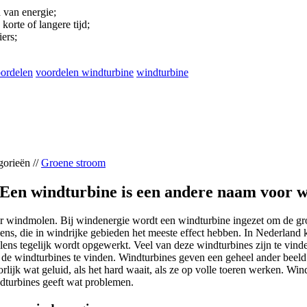
d van energie;
korte of langere tijd;
ers;
ordelen
voordelen windturbine
windturbine
gorieën //
Groene stroom
 Een windturbine is een andere naam voor 
 windmolen. Bij windenergie wordt een windturbine ingezet om de groen
ns, die in windrijke gebieden het meeste effect hebben. In Nederland 
ns tegelijk wordt opgewerkt. Veel van deze windturbines zijn te vind
de windturbines te vinden. Windturbines geven een geheel ander beeld 
orlijk wat geluid, als het hard waait, als ze op volle toeren werken. W
dturbines geeft wat problemen.