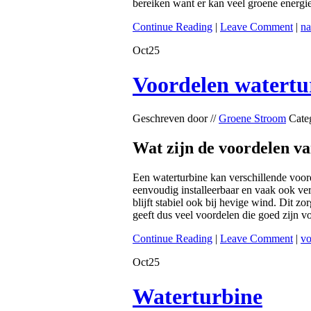
bereiken want er kan veel groene energ
Continue Reading
|
Leave Comment
|
na
Oct
25
Voordelen watertu
Geschreven door //
Groene Stroom
Cate
Wat zijn de voordelen v
Een waterturbine kan verschillende voord
eenvoudig installeerbaar en vaak ook ver
blijft stabiel ook bij hevige wind. Dit 
geeft dus veel voordelen die goed zijn 
Continue Reading
|
Leave Comment
|
vo
Oct
25
Waterturbine