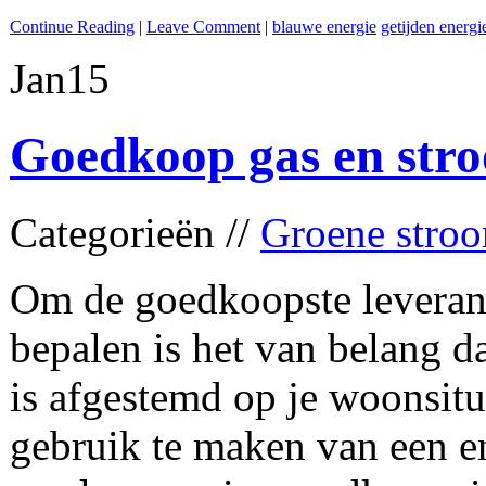
Continue Reading
|
Leave Comment
|
blauwe energie
getijden energi
Jan
15
Goedkoop gas en stro
Categorieën //
Groene stro
Om de goedkoopste leveran
bepalen is het van belang d
is afgestemd op je woonsitu
gebruik te maken van een ene