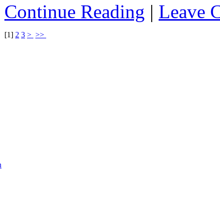
Continue Reading
|
Leave 
[
1
]
2
3
>
>>
n